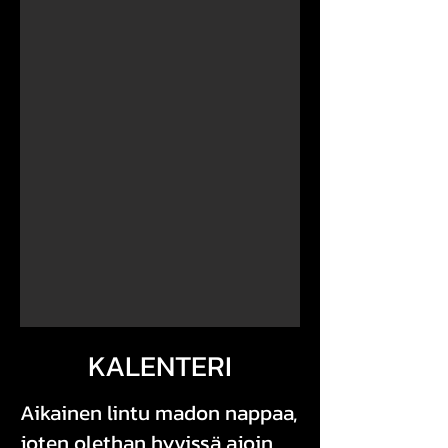
KALENTERI
Aikainen lintu madon nappaa,
joten olethan hyvissä ajoin