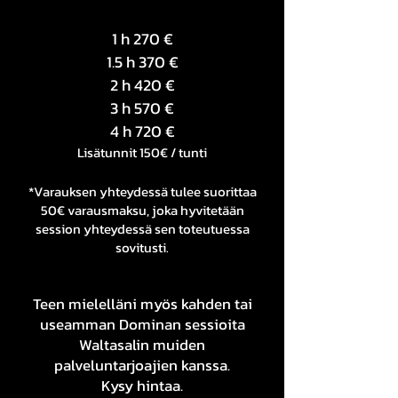
1 h 270 €
1.5 h 370 €
2 h 420 €
3 h 570 €
4 h 720 €
Lisätunnit 150€ / tunti
*Varauksen yhteydessä tulee suorittaa
50€ varausmaksu, joka hyvitetään
session yhteydessä sen toteutuessa
sovitusti.
Teen mielelläni myös kahden tai
useamman Dominan sessioita
Waltasalin muiden
palveluntarjoajien kanssa.
Kysy hintaa.