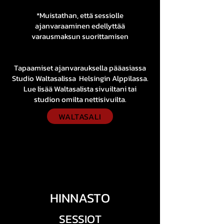
*Muistathan, että sessiolle
ajanvaraaminen edellyttää
varau
smaksun suorittamisen
Tapaamiset ajanvarauksella pääasiassa
Studio Waltasalissa Helsingin Alppilassa.
Lue lisää Waltasalista sivuiltani tai
s
tudion
omilta nettisivuilta.
WALTASALI
HINNASTO
SESSIOT