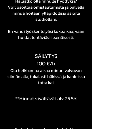
Haluatko olla minulle hyödyksi?
Voit osoittaa omistautumista ja palvella
minua hoitaen ylläpidollisia asioita
studiollani.
En vahdi työskentelyäsi kokoaikaa, vaan
hoidat tehtäviäsi itsenäisesti.
SÄILYTYS
100 €/h
Ota hetki omaa aikaa minun valvovan
silmän alla, tukalasti häkissä ja kahleissa
totta kai.
**Hinnat sisältävät alv 25.5%