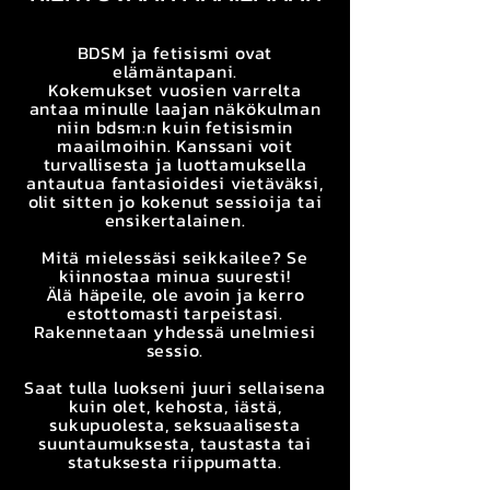
BDSM ja fetisismi ovat
elämäntapani.
Kokemukset vuosien varrelta
antaa minulle laajan näkökulman
niin bdsm:n kuin fetisismin
maailmoihin. Kanssani voit
turvallisesta ja luottamuksella
antautua fantasioidesi vietäväksi,
olit sitten jo kokenut sessioija tai
ensikertalainen.
Mitä mielessäsi seikkailee? Se
kiinnostaa minua suuresti!
Älä häpeile, ole avoin ja kerro
estottomasti tarpeistasi.
Rakennetaan yhdessä unelmiesi
sessio.
Saat tulla luokseni juuri sellaisena
kuin olet, kehosta, iästä,
sukupuolesta, seksuaalisesta
suuntaumuksesta, taustasta tai
statuksesta riippumatta.