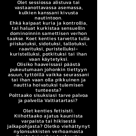
Olet sessiossa alistuva tai
vastaanottavassa asemassa,
kulkien kanssani kivusta
nautintoon.
Ehkä kaipaat kuria ja kontrollia,
tai haluat kurkistaa sensuellin
dominoinnin samettisen verhon
taakse. Koet kenties tarvetta tulla
piiskatuksi, sidotuksi, tallotuksi,
raavituksi, puristelluksi-
kuristelluksi, potkituksi tai ihan
vaan käytetyksi.
Olisiko haaveissasi päästä
pukeutumaan johonkin tiettyyn
asuun, tyttöillä vaikka seurassani
tai ihan vaan olla pikkuinen ja
nauttia hoivatuksi tulemisen
tunteesta?
Polttaako sisuksiasi tarve palvoa
ja palvella Valtiatartasi?
Olet kenties fetisisti.
Kiihottaako ajatus kauniista
varpaista tai hikisestä
jalkapohjasta? Oletko viehättynyt
nylonsukkisten verhoamasta