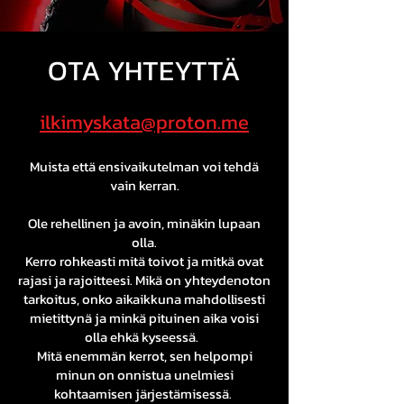
OTA YHTEYTTÄ
ilkimyskata@proton.me
Muista että ensivaikutelman voi tehdä
vain kerran.
Ole rehellinen ja avoin, minäkin lupaan
olla.
Kerro rohkeasti mitä toivot
ja mitkä ovat
rajasi ja rajoitteesi. Mikä on
yhteydenoton
tarkoitus, onko aikaikkuna mahdollisesti
mietittynä ja minkä pituinen aika voisi
olla ehkä kyseessä.
Mitä enemmän kerrot, sen helpompi
minun on onnistua unelmiesi
kohtaamisen järjestämisessä.